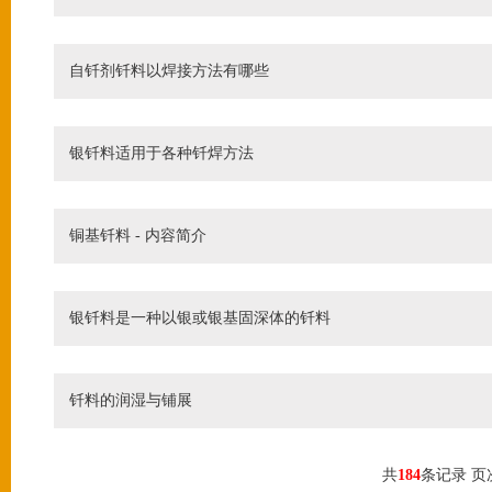
自钎剂钎料以焊接方法有哪些
银钎料适用于各种钎焊方法
铜基钎料 - 内容简介
银钎料是一种以银或银基固深体的钎料
钎料的润湿与铺展
共
184
条记录 页